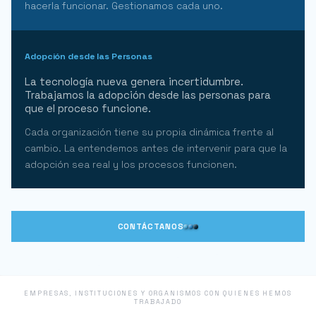
hacerla funcionar. Gestionamos cada uno.
Adopción desde las Personas
La tecnología nueva genera incertidumbre.
Trabajamos la adopción desde las personas para
que el proceso funcione.
Cada organización tiene su propia dinámica frente al
cambio. La entendemos antes de intervenir para que la
adopción sea real y los procesos funcionen.
CONTÁCTANOS
EMPRESAS, INSTITUCIONES Y ORGANISMOS CON QUIENES HEMOS
TRABAJADO