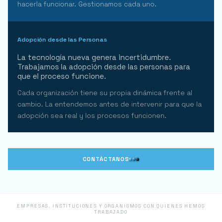
hacerla funcionar. Gestionamos cada uno.
Adopción desde las Personas
La tecnología nueva genera incertidumbre.
Trabajamos la adopción desde las personas para
que el proceso funcione.
Cada organización tiene su propia dinámica frente al
cambio. La entendemos antes de intervenir para que la
adopción sea real y los procesos funcionen.
CONTÁCTANOS
EMPRESAS, INSTITUCIONES Y ORGANISMOS CON QUIENES HEMOS
TRABAJADO