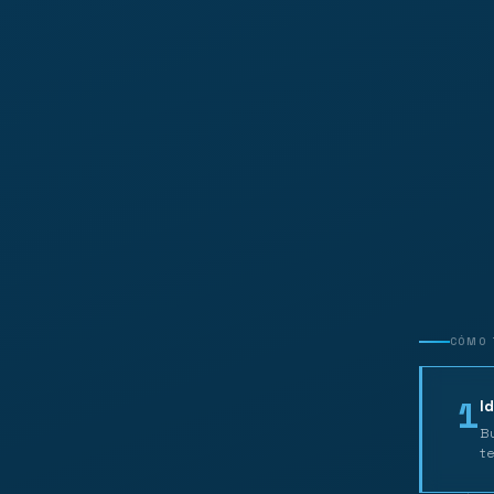
CÓMO 
1
I
Bu
te