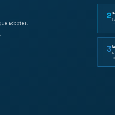
2
G
Es
 que adoptes.
im
.
3
A
Tr
ll