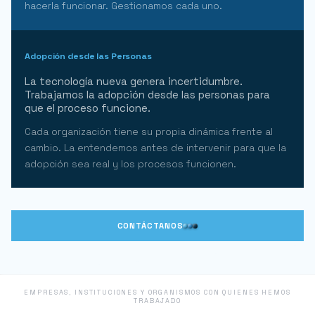
hacerla funcionar. Gestionamos cada uno.
Adopción desde las Personas
La tecnología nueva genera incertidumbre.
Trabajamos la adopción desde las personas para
que el proceso funcione.
Cada organización tiene su propia dinámica frente al
cambio. La entendemos antes de intervenir para que la
adopción sea real y los procesos funcionen.
CONTÁCTANOS
EMPRESAS, INSTITUCIONES Y ORGANISMOS CON QUIENES HEMOS
TRABAJADO